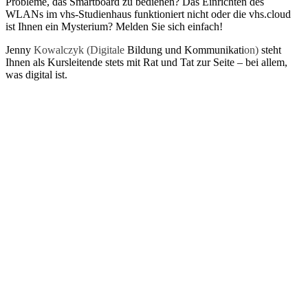
Probleme, das Smartboard zu bedienen? Das Einrichten des
WLANs im vhs-Studienhaus funktioniert nicht oder die vhs.cloud
ist Ihnen ein Mysterium? Melden Sie sich einfach!
Jenny
Kowalczyk (Digitale
Bildung und Kommunikati
on)
steht
Ihnen als Kursleitende stets mit Rat und Tat zur Seite – bei allem,
was digital ist.