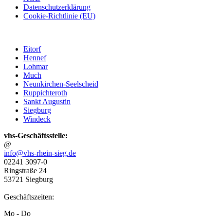
Datenschutzerklärung
Cookie-Richtlinie (EU)
Eitorf
Hennef
Lohmar
Much
Neunkirchen-Seelscheid
Ruppichteroth
Sankt Augustin
Siegburg
Windeck
vhs-Geschäftsstelle:
@
info@vhs-rhein-sieg.de
02241 3097-0
Ringstraße 24
53721 Siegburg
Geschäftszeiten:
Mo - Do