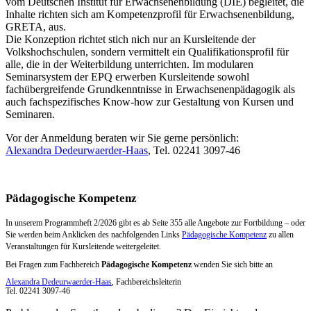
vom Deutschen Institut für Erwachsenenbildung (DIE) begleitet, die
Inhalte richten sich am Kompetenzprofil für Erwachsenenbildung,
GRETA, aus.
Die Konzeption richtet stich nich nur an Kursleitende der
Volkshochschulen, sondern vermittelt ein Qualifikationsprofil für
alle, die in der Weiterbildung unterrichten. Im modularen
Seminarsystem der EPQ erwerben Kursleitende sowohl
fachübergreifende Grundkenntnisse in Erwachsenenpädagogik als
auch fachspezifisches Know-how zur Gestaltung von Kursen und
Seminaren.
Vor der Anmeldung beraten wir Sie gerne persönlich:
Alexandra Dedeurwaerder-Haas
, Tel. 02241 3097-46
Pädagogische Kompetenz
In unserem Programmheft 2/2026 gibt es ab Seite 355 alle Angebote zur Fortbildung – oder
Sie werden beim Anklicken des nachfolgenden Links
Pädagogische Kompetenz
zu allen
Veranstaltungen für Kursleitende weitergeleitet.
Bei Fragen zum Fachbereich
Pädagogische Kompetenz
wenden Sie sich bitte an
Alexandra Dedeurwaerder-Haas
, Fachbereichsleiterin
Tel. 02241 3097-46