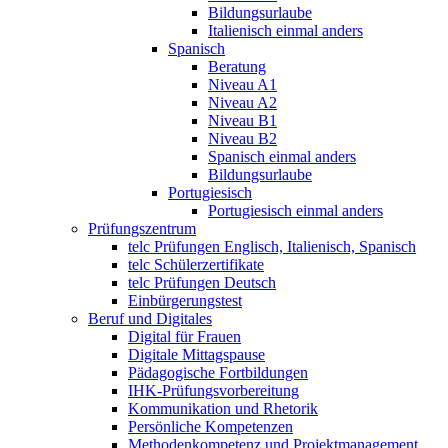
Bildungsurlaube
Italienisch einmal anders
Spanisch
Beratung
Niveau A1
Niveau A2
Niveau B1
Niveau B2
Spanisch einmal anders
Bildungsurlaube
Portugiesisch
Portugiesisch einmal anders
Prüfungszentrum
telc Prüfungen Englisch, Italienisch, Spanisch
telc Schülerzertifikate
telc Prüfungen Deutsch
Einbürgerungstest
Beruf und Digitales
Digital für Frauen
Digitale Mittagspause
Pädagogische Fortbildungen
IHK-Prüfungsvorbereitung
Kommunikation und Rhetorik
Persönliche Kompetenzen
Methodenkompetenz und Projektmanagement