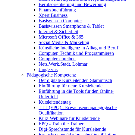
Berufsorientierung und Bewerbung
Finanzbuchführung
Xpert Business
Basiswissen Computer
Basiswissen Smartphone & Tablet
Internet & Sicherheit
Microsoft Office & 365
Social Media & Marketing
Künstliche Intelligenz in Alltag und Beruf
Computer, Technik und Programmieren
Computerschreiben
Netz.Werk.Stadt. Lohmar
Junge vhs
Pädagogische Kompetenz
Der digitale Kursleitenden-Stammtisch
Einführung für neue Kursleitende
Einführung in die Tools für den Online-
Unterricht
Kursleitendentag
TTT (EPQ) - Erwachsenenpädagogische
Qualifikation
Kurz-Webinare für Kursleitende
EPQ - Train the Trainer
Digi-Sprechstunde für Kursleitende
Erwachsenenpädagogische Qualifikation