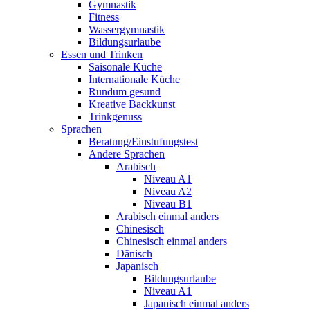
Gymnastik
Fitness
Wassergymnastik
Bildungsurlaube
Essen und Trinken
Saisonale Küche
Internationale Küche
Rundum gesund
Kreative Backkunst
Trinkgenuss
Sprachen
Beratung/Einstufungstest
Andere Sprachen
Arabisch
Niveau A1
Niveau A2
Niveau B1
Arabisch einmal anders
Chinesisch
Chinesisch einmal anders
Dänisch
Japanisch
Bildungsurlaube
Niveau A1
Japanisch einmal anders