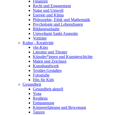
Finanzen
Recht und Engagement
Natur und Umwelt
Energie und Klima
Philosophie, Ethik und Mathematik
Psychologie und Lebensfragen
Bildungsurlaube
Umweltamt Sankt Augustin
Vorträge
Kultur - Kreativität
vhs-Kino
Literatur und Theater
Künstler*innen und Kunstgeschichte
Malen und Zeichnen
Kunsthandwerk
Textiles Gestalten
Fotografie
Hits für Kids
Gesundheit
Gesundheit aktuell
Yoga
Resilienz
Entspannung
Körpererfahrung und Bewegung
Tanzen